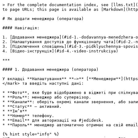
> For the complete documentation index, see [llms.txt](
to page URLs; this page is available as [Markdown](http
# Як додати менеджера (оператора)

#### Навігація:

1. [Додавання менеджера](#id-1.-dodavannya-menedzhera-o
2. [Налаштування доступів до функціоналу чата](#id-2.-n
3. [Підключення сповіщень](#id-3.-pidklyuchennya-spovis
4. [Відео-інструкція](#id-4.-video-instrukciya)

***

#### 1. Додавання менеджера (оператора)

У вкладці **Налаштування** **–>** [**Менеджери**](https
</mark> та введіть наступні дані:

* **Фото**, яке буде відображено в віджеті при спілкува
* **Роль**: менеджер або супервізор.

* **Канали**: оберіть окремі канали звернення, або зали
* **Статус** – активний.

* **Ім’я**

* **Номер** телефону.

* **Email** для авторизації на #jedidesk.

* **Пароль** менеджер автоматично отримає на свій email
{% hint style="info" %}
