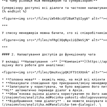
**В чому різниця між менеджером та супервізором?**

Супервізору доступні всі діалоги та часткове налаштуван
{% endhint %}

<figure><img src="/files/iW548czQf2BaKTqSIygA" alt=""><
***

У списку менеджерів можна бачити, хто зі співробітників
<figure><img src="/files/nFRgC3QqNyx1iQZWoSjN" alt=""><
***

#### 2. Налаштування доступів до функціоналу чата

У вкладці **Налаштування ->** [**Компанія**](https://ap
оцінку його роботи для аналітики:

<figure><img src="/files/QmuXvujpQKJFTStXXUnk" alt=""><
* **Головна мова** - вкажіть мову, на якій всі клієнти 
* **Показувати сповіщення про приєднання/зміну менеджер
* **Запитувати у користувача, чи було вирішено його пит
"*Ні*" автоматично переведе діалог в Архів.

* **Обовʼязкова оцінка діалога користувачем по його зав
(/znaiomstvo/analitika.md#ocinka-yakosti-obslugovuvanny
* **Відображення теми діалогу** - ви можете вказувати к
(/znaiomstvo/analitika.md#analitika-tem-dialogiv). \
