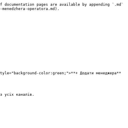
f documentation pages are available by appending `.md` 
-menedzhera-operatora.md).

tyle="background-color:green;">**+ Додати менеджера**
з усіх каналів.
