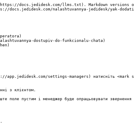
https://docs.jedidesk.com/llms.txt). Markdown versions o
s://docs.jedidesk.com/nalashtuvannya-jedidesk/yak-dodati
peratora)

alashtuvannya-dostupiv-do-funkcionalu-chata)

hen)

://app.jedidesk.com/settings-managers) натисніть <mark s
нні з клієнтом.

ште поле пустим і менеджер буде опрацьовувати звернення 
.
