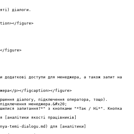
яті) діалоги.

tion></figure>

</figure>

и додаткові доступи для менеджера, а також запит на 
жера</p></figcaption></figure>

ршення діалогу, підключення оператора, тощо).

підключення менеджера.&#x20;

шилися запитання?*" з кнопками "*Так / Ні*". Кнопка 
я [аналітики якості працівників]
nnya-temi-dialogu.md) для [аналітики]