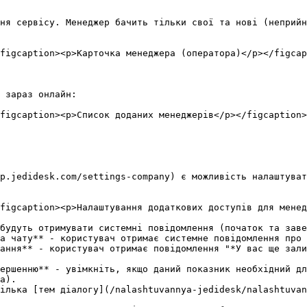
ня сервісу. Менеджер бачить тільки свої та нові (неприйн
figcaption><p>Карточка менеджера (оператора)</p></figcap
 зараз онлайн:

figcaption><p>Список доданих менеджерів</p></figcaption>
p.jedidesk.com/settings-company) є можливість налаштуват
figcaption><p>Налаштування додаткових доступів для менед
будуть отримувати системні повідомлення (початок та заве
а чату** - користувач отримає системне повідомлення про 
ання** - користувач отримає повідомлення "*У вас ще зали
ершенню** - увімкніть, якщо даний показник необхідний дл
a).

ілька [тем діалогу](/nalashtuvannya-jedidesk/nalashtuva