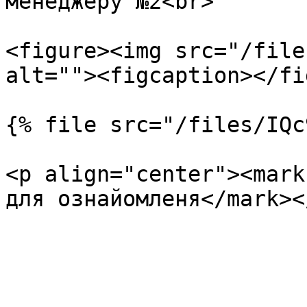
менеджеру №2<br>

<figure><img src="/file
alt=""><figcaption></fi
{% file src="/files/IQc
<p align="center"><mark