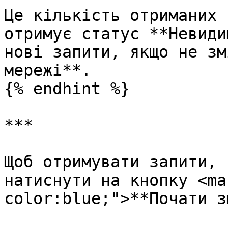
Це кількість отриманих 
отримує статус **Невиди
нові запити, якщо не зм
мережі**.

{% endhint %}

***

Щоб отримувати запити, 
натиснути на кнопку <ma
color:blue;">**Почати з