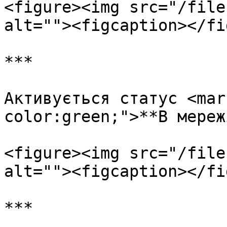
<figure><img src="/file
alt=""><figcaption></fi
***

Активується статус <mar
color:green;">**В мереж
<figure><img src="/file
alt=""><figcaption></fi
***
