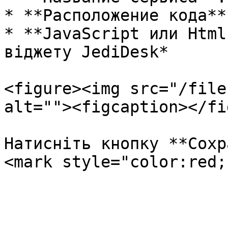
* **Расположение кода**
* **JavaScript или Html
віджету JediDesk*

<figure><img src="/file
alt=""><figcaption></fi
Натисніть кнопку **Сохр