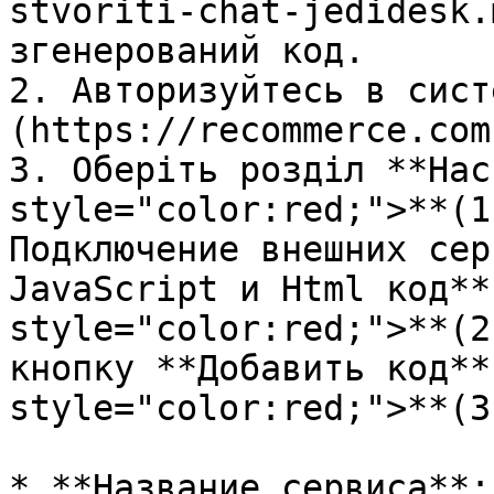
stvoriti-chat-jedidesk.
згенерований код.

2. Авторизуйтесь в сист
(https://recommerce.com
3. Оберіть розділ **Нас
style="color:red;">**(1
Подключение внешних сер
JavaScript и Html код**
style="color:red;">**(2
кнопку **Добавить код**
style="color:red;">**(3
* **Название сервиса**: