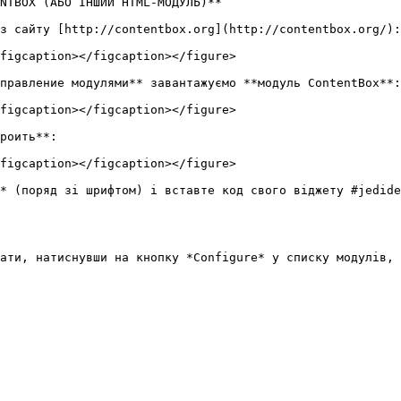
NTBOX (АБО ІНШИЙ HTML-МОДУЛЬ)**

з сайту [http://contentbox.org](http://contentbox.org/):

figcaption></figcaption></figure>

правление модулями** завантажуємо **модуль ContentBox**:

figcaption></figcaption></figure>

роить**:

figcaption></figcaption></figure>

* (поряд зі шрифтом) і вставте код свого віджету #jedide
ати, натиснувши на кнопку *Configure* у списку модулів, 