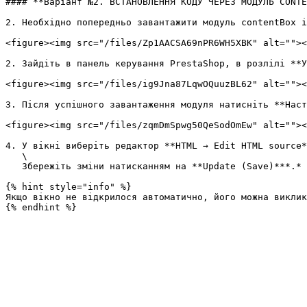
#### **Варіант №2. ВСТАНОВЛЕННЯ КОДУ ЧЕРЕЗ МОДУЛЬ CONTE
2. Необхідно попередньо завантажити модуль contentBox і
<figure><img src="/files/Zp1AACSA69nPR6WH5XBK" alt=""><
2. Зайдіть в панель керування PrestaShop, в розлілі **У
<figure><img src="/files/ig9Jna87LqwOQuuzBL62" alt=""><
3. Після успішного завантаження модуля натисніть **Наст
<figure><img src="/files/zqmDmSpwg50QeSodOmEw" alt=""><
4. У вікні виберіть редактор **HTML → Edit HTML source*
   \

   Збережіть зміни натисканням на **Update (Save)***.*

{% hint style="info" %}

Якщо вікно не відкрилося автоматично, його можна виклик