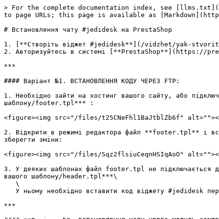
> For the complete documentation index, see [llms.txt](
to page URLs; this page is available as [Markdown](http
# Встановлення чату #jedidesk на PrestaShop

1. [**Створіть віджет #jedidesk**](/vidzhet/yak-stvorit
2. Авторизуйтесь в системі [**PrestaShop**](https://pre
***

#### Варіант №1. ВСТАНОВЛЕННЯ КОДУ ЧЕРЕЗ FTP:

1. Необхідно зайти на хостинг вашого сайту, або підключ
шаблону/footer.tpl*** :

<figure><img src="/files/t25CNeFhl1BaJtblZb6f" alt=""><
2. Відкрити в режимі редактора файл **footer.tpl** і вс
зберегти зміни:

<figure><img src="/files/Sqz2flsiuCeqnHSIqAoO" alt=""><
3. У деяких шаблонах файл footer.tpl не підключається д
вашого шаблону/header.tpl***\

   \

   У ньому необхідно вставити код віджету #jedidesk перед закриваючим тегом <mark style="color:red;">**\</head>**</mark> та зберегти зміни.

***
