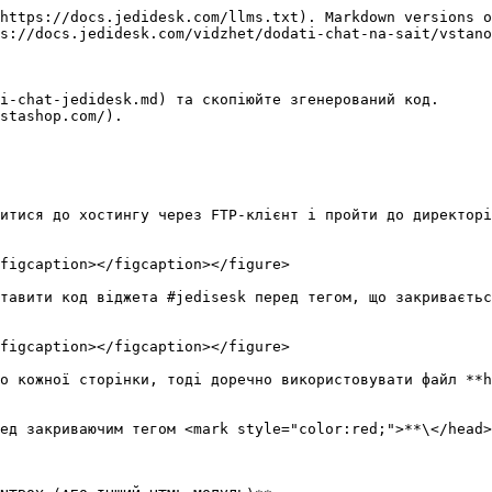
https://docs.jedidesk.com/llms.txt). Markdown versions o
s://docs.jedidesk.com/vidzhet/dodati-chat-na-sait/vstano
i-chat-jedidesk.md) та скопіюйте згенерований код.

stashop.com/).

итися до хостингу через FTP-клієнт і пройти до директорі
figcaption></figcaption></figure>

тавити код віджета #jedisesk перед тегом, що закриваєтьс
figcaption></figcaption></figure>

о кожної сторінки, тоді доречно використовувати файл **h