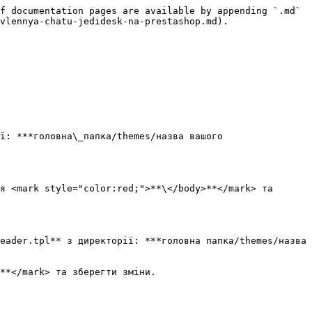
f documentation pages are available by appending `.md` 
vlennya-chatu-jedidesk-na-prestashop.md).

ї: ***головна\_папка/themes/назва вашого 
я <mark style="color:red;">**\</body>**</mark> та 
eader.tpl** з директорії: ***головна папка/themes/назва 