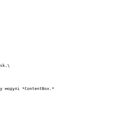
sk.\

у модулі *СontentBox.*
