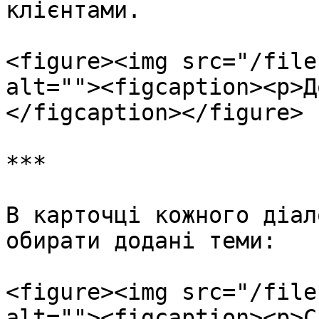
клієнтами.

<figure><img src="/file
alt=""><figcaption><p>Д
</figcaption></figure>

***

В карточці кожного діал
обирати додані теми:

<figure><img src="/file
alt=""><figcaption><p>С