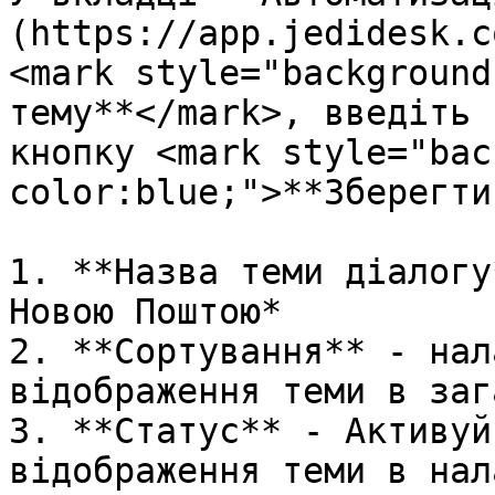
(https://app.jedidesk.c
<mark style="background
тему**</mark>, введіть 
кнопку <mark style="bac
color:blue;">**Зберегти
1. **Назва теми діалогу
Новою Поштою*

2. **Сортування** - нал
відображення теми в заг
3. **Статус** - Активуй
відображення теми в нал