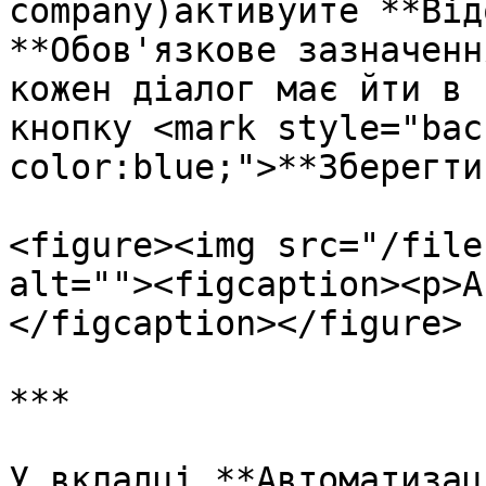
company)активуйте **Від
**Обов'язкове зазначенн
кожен діалог має йти в 
кнопку <mark style="bac
color:blue;">**Зберегти
<figure><img src="/file
alt=""><figcaption><p>А
</figcaption></figure>

***

У вкладці **Автоматизац