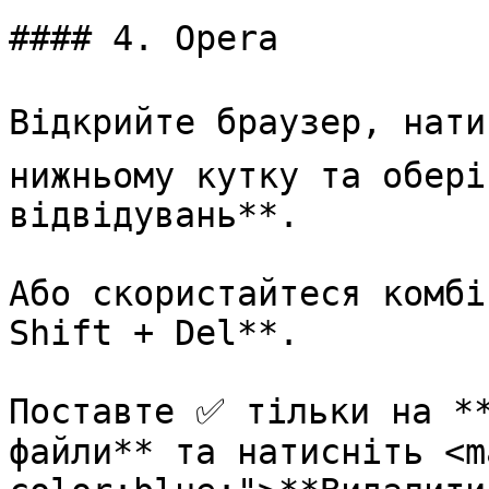
#### 4. Opera

Відкрийте браузер, нати
нижньому кутку та обері
відвідувань**.

Або скориcтайтеся комбі
Shift + Del**.

Поставте ✅ тільки на **
файли** та натисніть <m