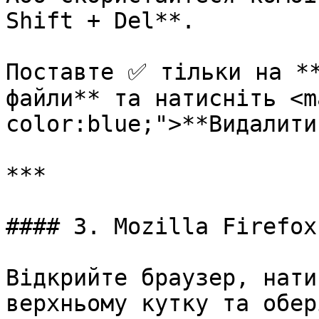
Shift + Del**.

Поставте ✅ тільки на **
файли** та натисніть <m
color:blue;">**Видалити
***

#### 3. Mozilla Firefox

Відкрийте браузер, нати
верхньому кутку та обері