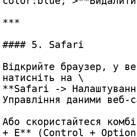
color:blue;">**Видалити
***

#### 5. Safari

Відкрийте браузер, у ве
натисніть на \

**Safari -> Налаштуванн
Управління даними веб-с
Або скориcтайтеся комбі
+ E** (Control + Option