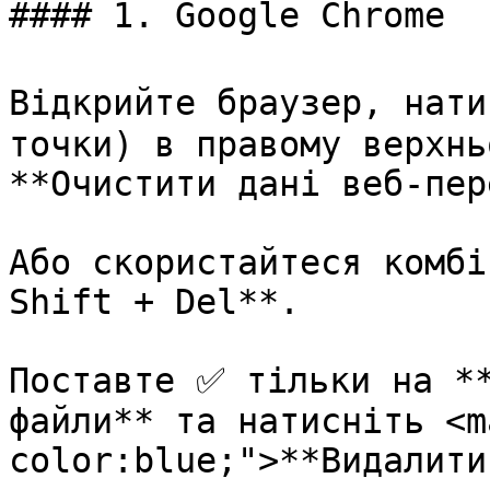
#### 1. Google Chrome

Відкрийте браузер, нати
точки) в правому верхнь
**Очистити дані веб-пер
Або скориcтайтеся комбі
Shift + Del**.

Поставте ✅ тільки на **
файли** та натисніть <m
color:blue;">**Видалити