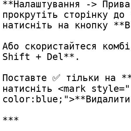
**Налаштування -> Прива
прокрутіть сторінку до 
натисніть на кнопку **В
Або скориcтайтеся комбі
Shift + Del**.

Поставте ✅ тільки на **
натисніть <mark style="
color:blue;">**Видалити
***
