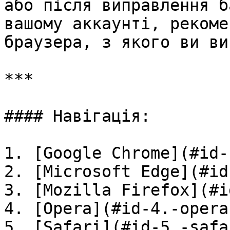
або після виправлення б
вашому аккаунті, рекоме
браузера, з якого ви ви
***

#### Навігація:

1. [Google Chrome](#id-
2. [Microsoft Edge](#id
3. [Mozilla Firefox](#i
4. [Opera](#id-4.-opera)
5. [Safari](#id-5.-safar