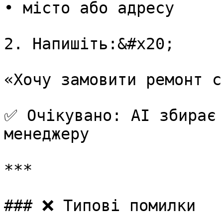
• місто або адресу

2. Напишіть:&#x20;

«Хочу замовити ремонт с
✅ Очікувано: AI збирає 
менеджеру

***

### ❌ Типові помилки
