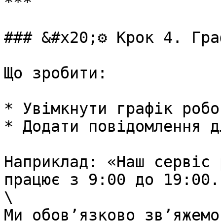
***

### &#x20;⚙️ Крок 4. Гра
Що зробити:

* Увімкнути графік робо
* Додати повідомлення д
Наприклад: «Наш сервіс 
працює з 9:00 до 19:00.

\

Ми обовʼязково звʼяжемо