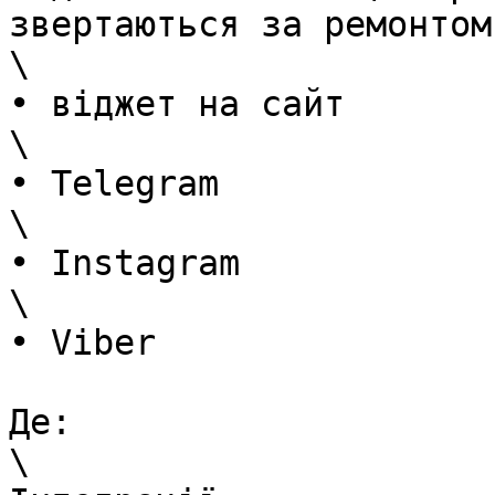
звертаються за ремонтом
\

• віджет на сайт

\

• Telegram

\

• Instagram

\

• Viber

Де:

\
