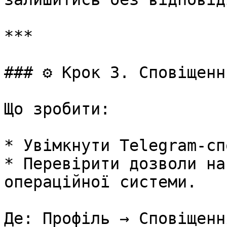
***

### ⚙️ Крок 3. Сповіщення
Що зробити:

* Увімкнути Telegram-сп
* Перевірити дозволи на
операційної системи.

Де: Профіль → Сповіщення