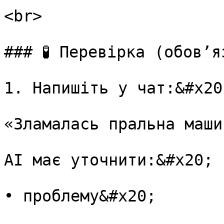
<br>

### 🧪 Перевірка (обовʼя
1. Напишіть у чат:&#x20;
«Зламалась пральна машин
AI має уточнити:&#x20;

• проблему&#x20;
