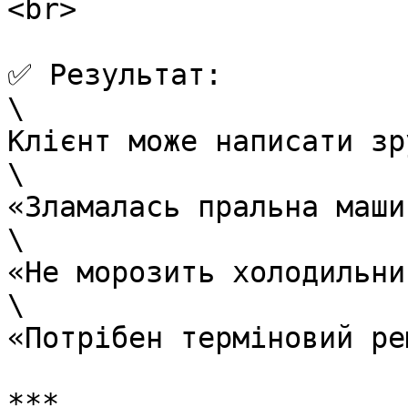
<br>

✅ Результат:

\

Клієнт може написати зр
\

«Зламалась пральна машин
\

«Не морозить холодильник
\

«Потрібен терміновий ре
***
