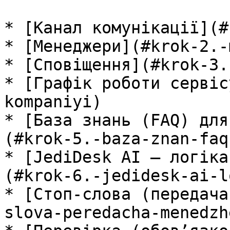
* [Канал комунікації](#
* [Менеджери](#krok-2.-
* [Сповіщення](#krok-3.
* [Графік роботи сервіс
kompaniyi)

* [База знань (FAQ) для
(#krok-5.-baza-znan-faq
* [JediDesk AI — логіка
(#krok-6.-jedidesk-ai-l
* [Стоп-слова (передача
slova-peredacha-menedzhe