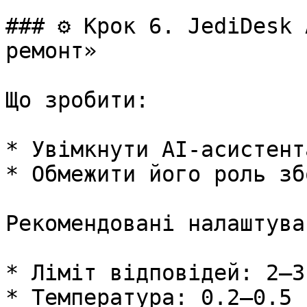
### ⚙️ Крок 6. JediDesk 
ремонт»

Що зробити:

* Увімкнути AI-асистента
* Обмежити його роль зб
Рекомендовані налаштуван
* Ліміт відповідей: 2–3

* Температура: 0.2–0.5
