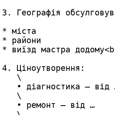
3. Географія обсулговува
* міста

* райони

* виїзд мастра додому<br
4. Ціноутворення:

   \

   • діагностика — від …

   \

   • ремонт — від …

   \
