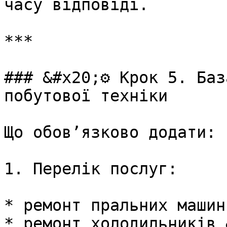
часу відповіді.

***

### &#x20;⚙️ Крок 5. Баз
побутової техніки

Що обовʼязково додати:

1. Перелік послуг:

* ремонт пральних машин
* ремонт холодильників 