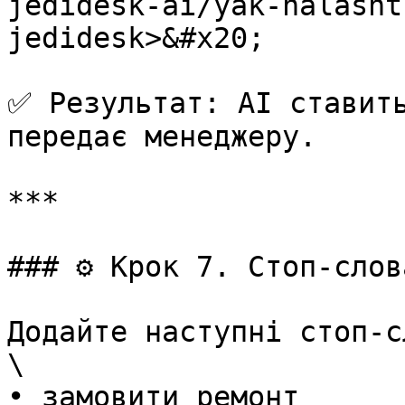
jedidesk-ai/yak-nalasht
jedidesk>&#x20;

✅ Результат: AI ставить
передає менеджеру.

***

### ⚙️ Крок 7. Стоп-слов
Додайте наступні стоп-с
\

• замовити ремонт
