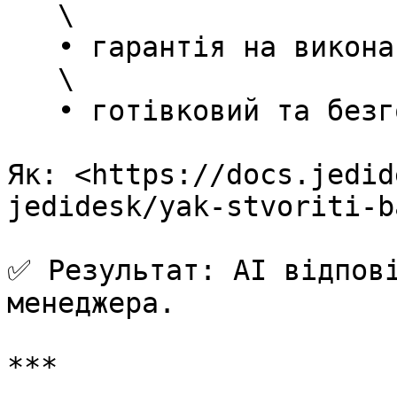
   \

   • гарантія на виконані роботи

   \

   • готівковий та безготівковий розрахунок

Як: <https://docs.jedid
jedidesk/yak-stvoriti-b
✅ Результат: AI відпові
менеджера.

***
