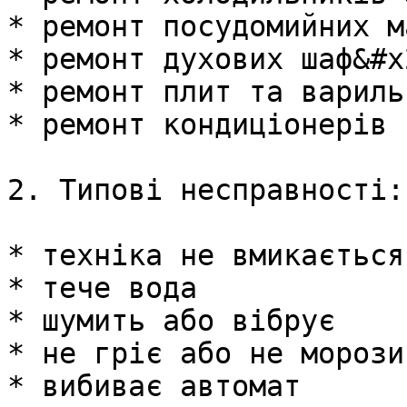
* ремонт посудомийних м
* ремонт духових шаф&#x2
* ремонт плит та вариль
* ремонт кондиціонерів

2. Типові несправності:

* техніка не вмикається

* тече вода

* шумить або вібрує

* не гріє або не морозит
* вибиває автомат
