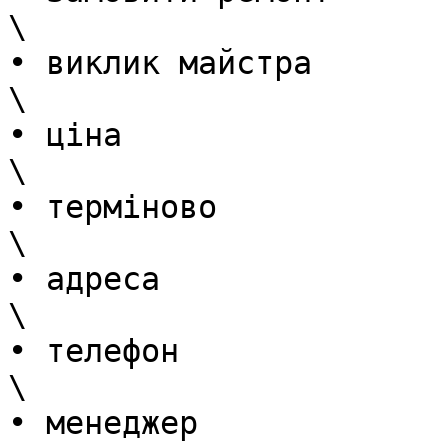
\

• виклик майстра

\

• ціна

\

• терміново

\

• адреса

\

• телефон

\

• менеджер
