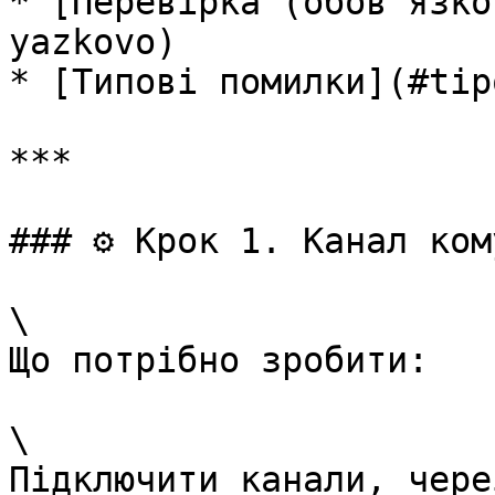
* [Перевірка (обовʼязко
yazkovo)

* [Типові помилки](#tip
***

### ⚙️ Крок 1. Канал ком
\

Що потрібно зробити:

\

Підключити канали, чере