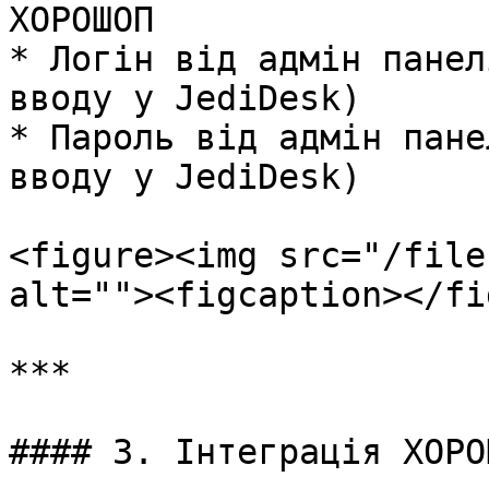
ХОРОШОП

* Логін від адмін панел
вводу у JediDesk)

* Пароль від адмін пане
вводу у JediDesk)

<figure><img src="/file
alt=""><figcaption></fi
***

#### 3. Інтеграція ХОРО