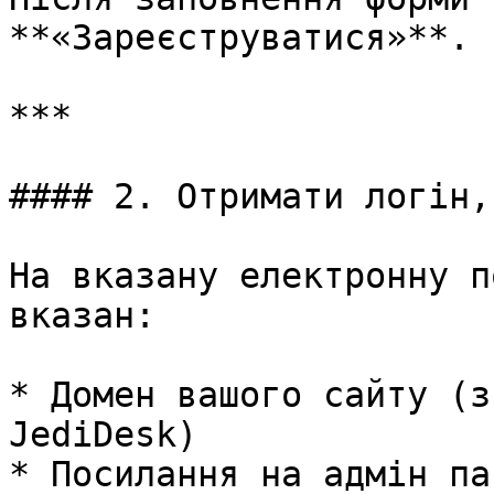
**«Зареєструватися»**.

***

#### 2. Отримати логін,
На вказану електронну п
вказан:

* Домен вашого сайту (з
JediDesk)

* Посилання на адмін па