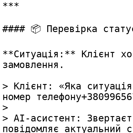
***

#### 📦 Перевірка стату
**Ситуація:** Клієнт хо
замовлення.

> Клієнт: «Яка ситуація
номер телефону+38099656
>

> AI-асистент: Звертаєт
повідомляє актуальний с