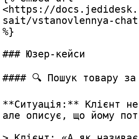
<https://docs.jedidesk.
sait/vstanovlennya-chat
%}

### Юзер-кейси

#### 🔍 Пошук товару за 
**Ситуація:** Клієнт не
але описує, що йому пот
> Клієнт: «А як називає