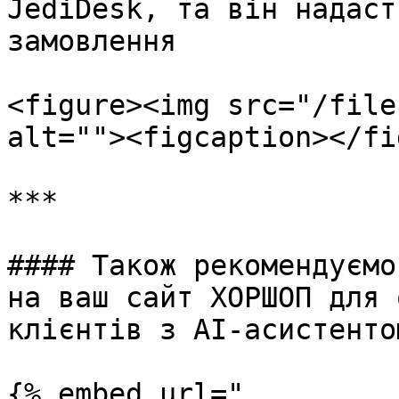
JediDesk, та він надаст
замовлення

<figure><img src="/file
alt=""><figcaption></fi
***

#### Також рекомендуємо
на ваш сайт ХОРШОП для 
клієнтів з АІ-асистенто
{% embed url="