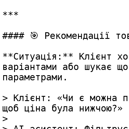
***

#### 🎯 Рекомендації тов
**Ситуація:** Клієнт хо
варіантами або шукає що
параметрами.

> Клієнт: «Чи є можна п
щоб ціна була нижчою?»

>
