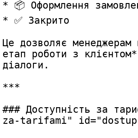
* 📦 Оформлення замовлен
* ✅ Закрито

Це дозволяє менеджерам 
етап роботи з клієнтом*
діалоги.

***

### Доступність за тари
za-tarifami" id="dostup