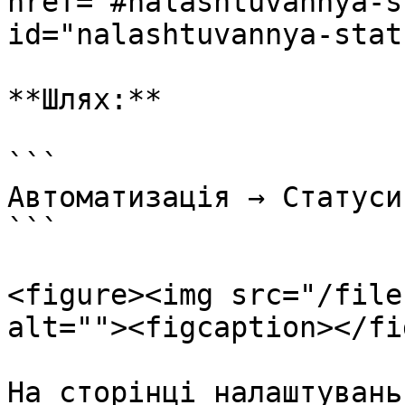
href="#nalashtuvannya-s
id="nalashtuvannya-stat
**Шлях:**

```

Автоматизація → Статуси
```

<figure><img src="/file
alt=""><figcaption></fi
На сторінці налаштувань