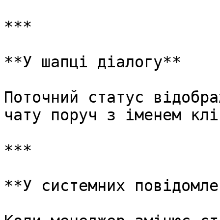
***

**У шапці діалогу**

Поточний статус відобра
чату поруч з іменем клі
***

**У системних повідомле