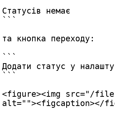
```

Статусів немає

```

та кнопка переходу:

```

Додати статус у налашту
```

<figure><img src="/file
alt=""><figcaption></fi