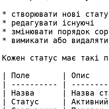
* створювати нові статус
* редагувати існуючі

* змінювати порядок сор
* вимикати або видаляти
Кожен статус має такі п
| Поле       | Опис    
| ---------- | --------
| Назва      | Назва ст
| Статус     | Активний