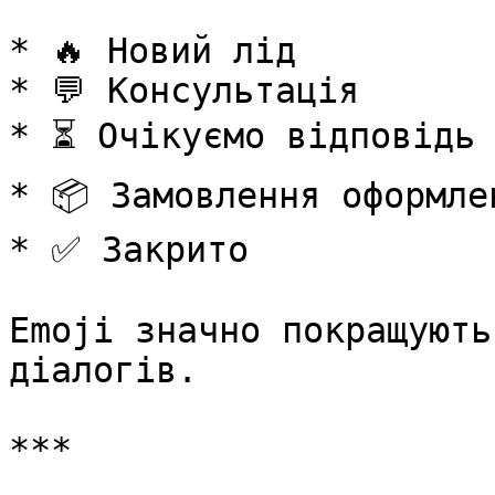
* 🔥 Новий лід

* 💬 Консультація

* ⏳ Очікуємо відповідь

* 📦 Замовлення оформлен
* ✅ Закрито

Emoji значно покращують
діалогів.

***
