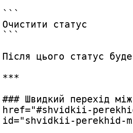
```

Очистити статус

```

Після цього статус буде
***

### Швидкий перехід між
href="#shvidkii-perekhi
id="shvidkii-perekhid-m