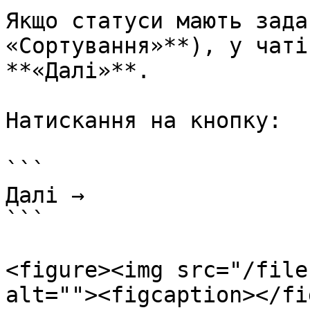
Якщо статуси мають зада
«Сортування»**), у чаті
**«Далі»**.

Натискання на кнопку:

```

Далі →

```

<figure><img src="/file
alt=""><figcaption></fi