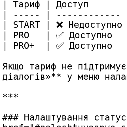
| Тариф | Доступ       |
| ----- | ------------ |
| START | ❌ Недоступно 
| PRO   | ✅ Доступно   
| PRO+  | ✅ Доступно   
Якщо тариф не підтримує
діалогів»** у меню нала
***

### Налаштування статус