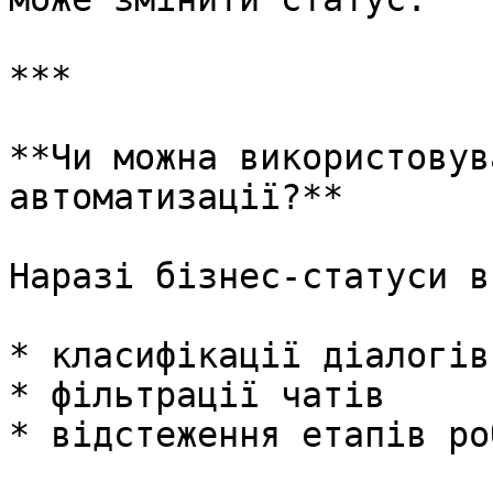
***

**Чи можна використовув
автоматизації?**

Наразі бізнес-статуси в
* класифікації діалогів

* фільтрації чатів

* відстеження етапів роб